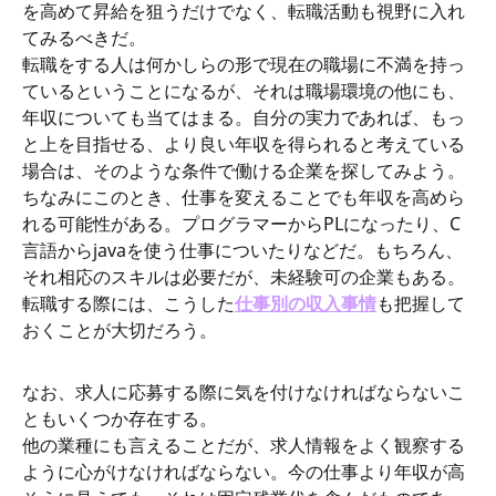
を高めて昇給を狙うだけでなく、転職活動も視野に入れ
てみるべきだ。
転職をする人は何かしらの形で現在の職場に不満を持っ
ているということになるが、それは職場環境の他にも、
年収についても当てはまる。自分の実力であれば、もっ
と上を目指せる、より良い年収を得られると考えている
場合は、そのような条件で働ける企業を探してみよう。
ちなみにこのとき、仕事を変えることでも年収を高めら
れる可能性がある。プログラマーからPLになったり、C
言語からjavaを使う仕事についたりなどだ。もちろん、
それ相応のスキルは必要だが、未経験可の企業もある。
転職する際には、こうした
仕事別の収入事情
も把握して
おくことが大切だろう。
なお、求人に応募する際に気を付けなければならないこ
ともいくつか存在する。
他の業種にも言えることだが、求人情報をよく観察する
ように心がけなければならない。今の仕事より年収が高